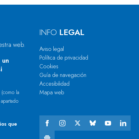
INFO
LEGAL
estra web.
Aviso legal
Política de privacidad
 un
Cookies
i
Guía de navegación
Accesibilidad
Mapa web
r
(como la
l apartado
cios que