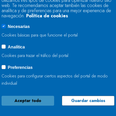
Utilizamos tres tipos de cookies para optimizar nuestro sitio
CANTÁBRICO EN VA
web. Te recomendamos aceptar también las cookies de
(ASTURIAS)
analítica y de preferencias para una mejor experiencia de
navegación.
Política de cookies
21 DE DICIEMBRE, 2022
Necesarias
Cookies básicas para que funcione el portal
Analítica
NUEVA VERSIÓN D
Cookies para trazar el tráfico del portal
VOLÚMENES
Preferencias
21 DE DICIEMBRE, 2022
Cookies para configurar ciertos aspectos del portal de modo
individual
Aceptar todo
Guardar cambios
LA CONFEDERACIÓ
ACTÚA EN EL RÍO 