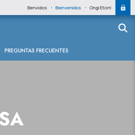
.
.
Benvidos
Bienvenidos
Ongi Etorri
PREGUNTAS FRECUENTES
NSA