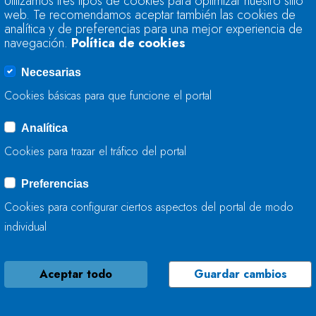
Utilizamos tres tipos de cookies para optimizar nuestro sitio
CANTÁBRICO EN EL
web. Te recomendamos aceptar también las cookies de
analítica y de preferencias para una mejor experiencia de
navegación.
Política de cookies
09 DE FEBRERO, 2023
Necesarias
Cookies básicas para que funcione el portal
Analítica
ACTUACIÓN DE LA
Cookies para trazar el tráfico del portal
CANTÁBRICO EN EL
Preferencias
09 DE FEBRERO, 2023
Cookies para configurar ciertos aspectos del portal de modo
individual
Aceptar todo
Guardar cambios
LA CONFEDERACIÓ
REALIZA LABORES 