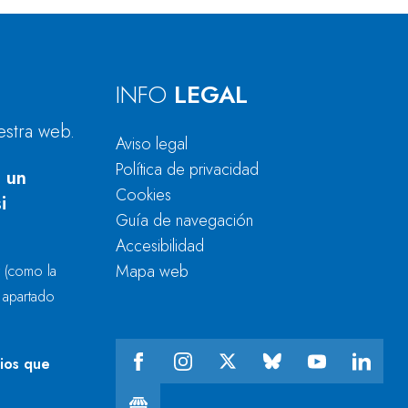
INFO
LEGAL
estra web.
Aviso legal
Política de privacidad
 un
Cookies
i
Guía de navegación
Accesibilidad
Mapa web
r
(como la
l apartado
cios que