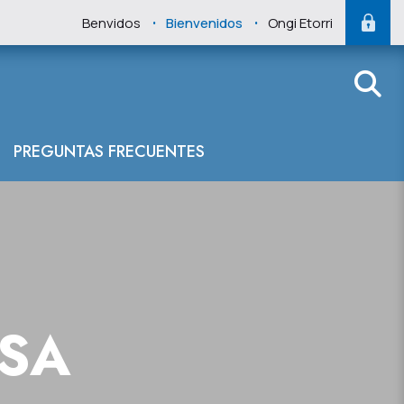
.
.
Benvidos
Bienvenidos
Ongi Etorri
PREGUNTAS FRECUENTES
NSA