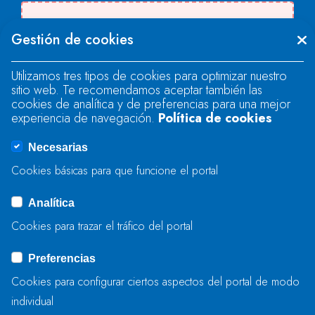
Se produjo un error al cargar el campo
Gestión de cookies
"text".
Utilizamos tres tipos de cookies para optimizar nuestro
sitio web. Te recomendamos aceptar también las
Se produjo un error al cargar el campo
cookies de analítica y de preferencias para una mejor
"text".
experiencia de navegación.
Política de cookies
Necesarias
Se produjo un error al cargar el campo
Cookies básicas para que funcione el portal
"captcha".
Analítica
Cookies para trazar el tráfico del portal
ENVIAR
Preferencias
Cookies para configurar ciertos aspectos del portal de modo
individual