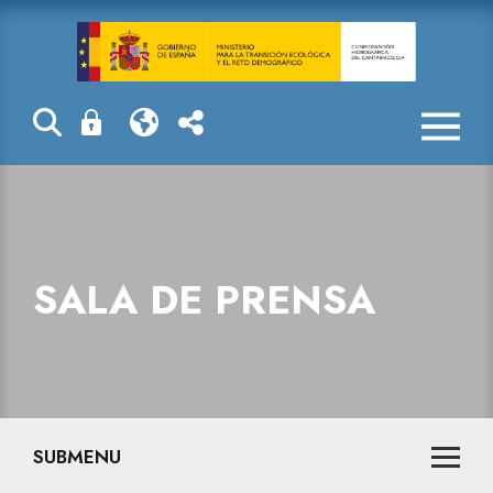
Sala de prensa
SALA DE PRENSA
SUBMENU