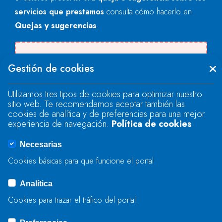
servicios que prestamos
consulta cómo hacerlo en
Quejas y sugerencias
.
Se produjo un error al cargar el campo
Gestión de cookies
"text".
Utilizamos tres tipos de cookies para optimizar nuestro
sitio web. Te recomendamos aceptar también las
Se produjo un error al cargar el campo
cookies de analítica y de preferencias para una mejor
"text".
experiencia de navegación.
Política de cookies
Necesarias
Se produjo un error al cargar el campo
Cookies básicas para que funcione el portal
"captcha".
Analítica
Cookies para trazar el tráfico del portal
ENVIAR