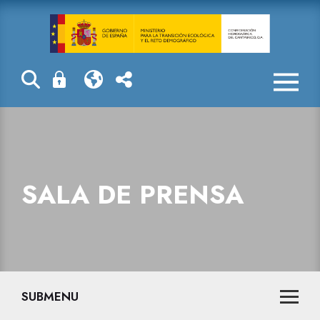
Sala de prensa
SALA DE PRENSA
SUBMENU