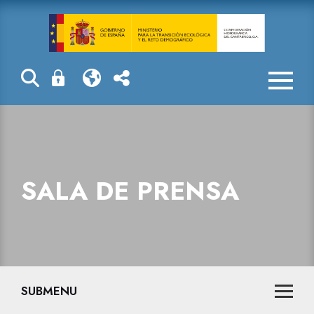
Sala de prensa
SALA DE PRENSA
SUBMENU