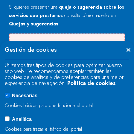
Si quieres presentar una
queja o sugerencia sobre los
servicios que prestamos
consulta cómo hacerlo en
Quejas y sugerencias
.
Se produjo un error al cargar el campo
Gestión de cookies
"text".
Utilizamos tres tipos de cookies para optimizar nuestro
sitio web. Te recomendamos aceptar también las
Se produjo un error al cargar el campo
cookies de analítica y de preferencias para una mejor
"text".
experiencia de navegación.
Política de cookies
Necesarias
Se produjo un error al cargar el campo
Cookies básicas para que funcione el portal
"captcha".
Analítica
Cookies para trazar el tráfico del portal
ENVIAR