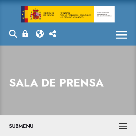
Sala de prensa
SALA DE PRENSA
SUBMENU