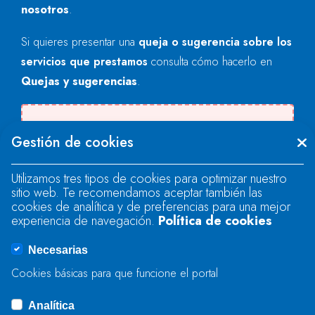
nosotros
.
Si quieres presentar una
queja o sugerencia sobre los
servicios que prestamos
consulta cómo hacerlo en
Quejas y sugerencias
.
Se produjo un error al cargar el campo
Gestión de cookies
"text".
Utilizamos tres tipos de cookies para optimizar nuestro
sitio web. Te recomendamos aceptar también las
Se produjo un error al cargar el campo
cookies de analítica y de preferencias para una mejor
"text".
experiencia de navegación.
Política de cookies
Necesarias
Se produjo un error al cargar el campo
Cookies básicas para que funcione el portal
"captcha".
Analítica