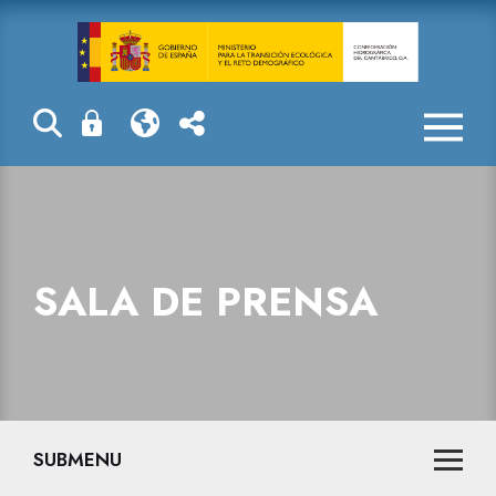
Sala de prensa
SALA DE PRENSA
SUBMENU