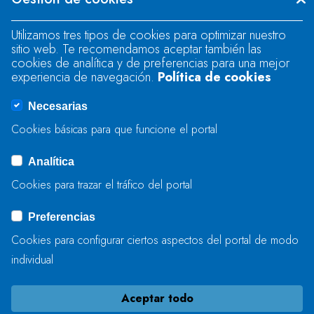
"text".
Utilizamos tres tipos de cookies para optimizar nuestro
sitio web. Te recomendamos aceptar también las
Se produjo un error al cargar el campo
cookies de analítica y de preferencias para una mejor
"text".
experiencia de navegación.
Política de cookies
Necesarias
Se produjo un error al cargar el campo
Cookies básicas para que funcione el portal
"captcha".
Analítica
Cookies para trazar el tráfico del portal
ENVIAR
Preferencias
Cookies para configurar ciertos aspectos del portal de modo
individual
Aceptar todo