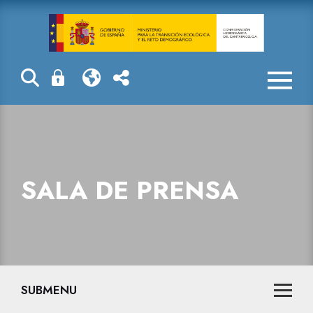
Sala de prensa
SALA DE PRENSA
SUBMENU