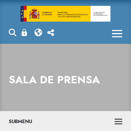
Sala de prensa
SALA DE PRENSA
SUBMENU