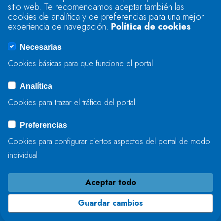
sitio web. Te recomendamos aceptar también las
Se produjo un error al cargar el campo
cookies de analítica y de preferencias para una mejor
"text".
experiencia de navegación.
Política de cookies
Necesarias
Se produjo un error al cargar el campo
Cookies básicas para que funcione el portal
"captcha".
Analítica
Cookies para trazar el tráfico del portal
ENVIAR
Preferencias
Cookies para configurar ciertos aspectos del portal de modo
individual
Aceptar todo
Guardar cambios