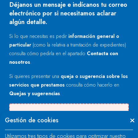
Déjanos un mensaje e indícanos tu correo
electrónico por si necesitamos aclarar
algún detalle.
Si lo que necesitas es pedir
información general o
particular
(como la relativa a tramitación de expedientes)
consulta cómo pedirla en el apartado
Contacta con
nosotros
.
Si quieres presentar una
queja o sugerencia sobre los
servicios que prestamos
consulta cómo hacerlo en
Quejas y sugerencias
.
Se produjo un error al cargar el campo
Gestión de cookies
"text".
Utilizamos tres tipos de cookies para optimizar nuestro