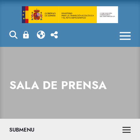
Sala de prensa
SALA DE PRENSA
SUBMENU