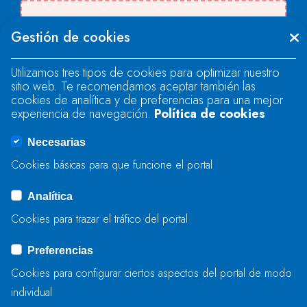
Se produjo un error al cargar el campo
Gestión de cookies
"text".
Utilizamos tres tipos de cookies para optimizar nuestro
sitio web. Te recomendamos aceptar también las
Se produjo un error al cargar el campo
cookies de analítica y de preferencias para una mejor
"text".
experiencia de navegación.
Política de cookies
Necesarias
Se produjo un error al cargar el campo
Cookies básicas para que funcione el portal
"captcha".
Analítica
Cookies para trazar el tráfico del portal
ENVIAR
Preferencias
Cookies para configurar ciertos aspectos del portal de modo
individual