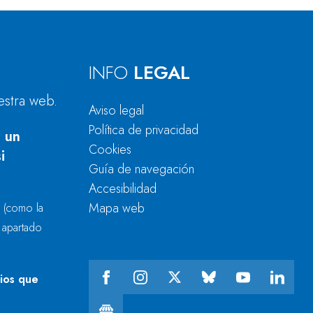
INFO
LEGAL
estra web.
Aviso legal
Política de privacidad
 un
Cookies
i
Guía de navegación
Accesibilidad
Mapa web
r
(como la
l apartado
cios que