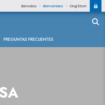
.
.
Benvidos
Bienvenidos
Ongi Etorri
PREGUNTAS FRECUENTES
NSA