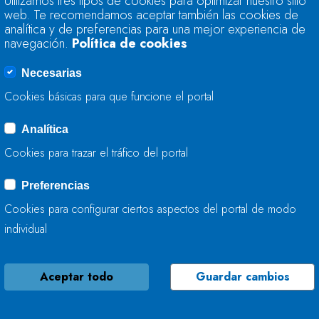
Utilizamos tres tipos de cookies para optimizar nuestro sitio
MEJORA LA CAPACI
web. Te recomendamos aceptar también las cookies de
FONSAGRADA
analítica y de preferencias para una mejor experiencia de
navegación.
Política de cookies
08 DE ABRIL, 2026
Necesarias
Cookies básicas para que funcione el portal
Analítica
EL CICLO URBANO 
Cookies para trazar el tráfico del portal
07 DE ABRIL, 2026
Preferencias
Cookies para configurar ciertos aspectos del portal de modo
individual
Aceptar todo
Guardar cambios
LA CONFEDERACIÓ
ORGANIZA RUTAS 