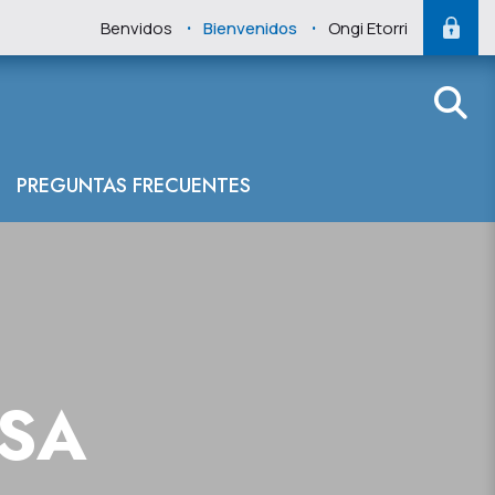
.
.
Benvidos
Bienvenidos
Ongi Etorri
PREGUNTAS FRECUENTES
NSA