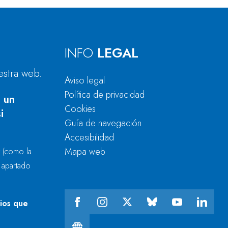
INFO
LEGAL
estra web.
Aviso legal
Política de privacidad
 un
Cookies
i
Guía de navegación
Accesibilidad
Mapa web
r
(como la
l apartado
cios que