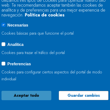
Utilizamos tres tipos de cookies para optimizar nuestro sitio
TRABAJA EN LA RE
web. Te recomendamos aceptar también las cookies de
NALÓN
analítica y de preferencias para una mejor experiencia de
navegación.
Política de cookies
24 DE ENERO, 2025
Necesarias
Cookies básicas para que funcione el portal
Analítica
LA CONFEDERACIÓ
Cookies para trazar el tráfico del portal
AYUNTAMIENTO DE
LA CONSERVACIÓN 
Preferencias
Cookies para configurar ciertos aspectos del portal de modo
23 DE ENERO, 2025
individual
Aceptar todo
Guardar cambios
LA CONFEDERACIÓ
TRABAJA EN LOS 