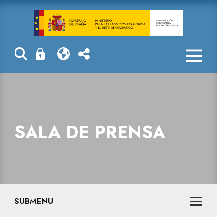
Sala de prensa
SALA DE PRENSA
SUBMENU