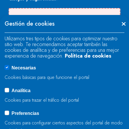
Se produjo un error al cargar el campo
Gestión de cookies
"text".
Utilizamos tres tipos de cookies para optimizar nuestro
sitio web. Te recomendamos aceptar también las
Se produjo un error al cargar el campo
cookies de analítica y de preferencias para una mejor
"text".
experiencia de navegación.
Política de cookies
Necesarias
Se produjo un error al cargar el campo
Cookies básicas para que funcione el portal
"captcha".
Analítica
Cookies para trazar el tráfico del portal
ENVIAR
Preferencias
Cookies para configurar ciertos aspectos del portal de modo