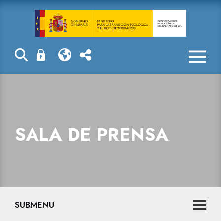
Sala de prensa
SALA DE PRENSA
SUBMENU