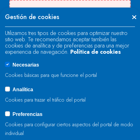
Se produjo un error al cargar el campo
Gestión de cookies
"text".
Utilizamos tres tipos de cookies para optimizar nuestro
sitio web. Te recomendamos aceptar también las
Se produjo un error al cargar el campo
cookies de analítica y de preferencias para una mejor
"text".
experiencia de navegación.
Política de cookies
Necesarias
Se produjo un error al cargar el campo
Cookies básicas para que funcione el portal
"captcha".
Analítica
Cookies para trazar el tráfico del portal
ENVIAR
Preferencias
Cookies para configurar ciertos aspectos del portal de modo
individual