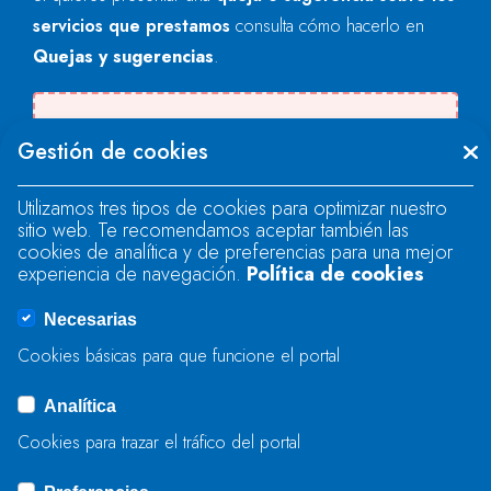
servicios que prestamos
consulta cómo hacerlo en
Quejas y sugerencias
.
Se produjo un error al cargar el campo
Gestión de cookies
"text".
Utilizamos tres tipos de cookies para optimizar nuestro
sitio web. Te recomendamos aceptar también las
Se produjo un error al cargar el campo
cookies de analítica y de preferencias para una mejor
"text".
experiencia de navegación.
Política de cookies
Necesarias
Se produjo un error al cargar el campo
Cookies básicas para que funcione el portal
"captcha".
Analítica
Cookies para trazar el tráfico del portal
ENVIAR