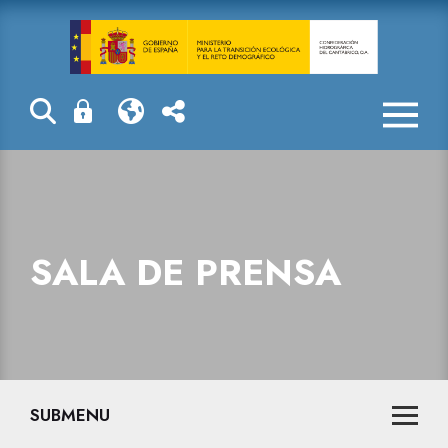
Sala de prensa
SALA DE PRENSA
SUBMENU