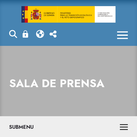
Sala de prensa
SALA DE PRENSA
SUBMENU