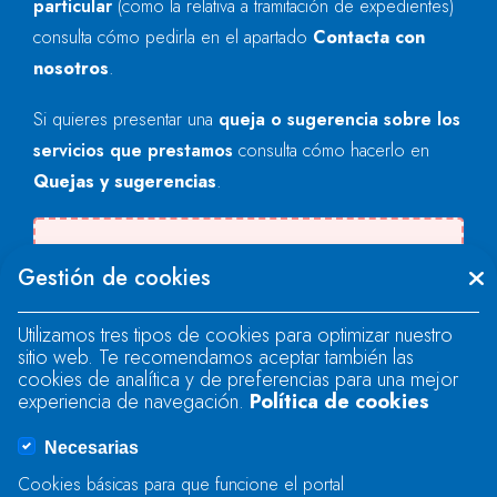
particular
(como la relativa a tramitación de expedientes)
consulta cómo pedirla en el apartado
Contacta con
nosotros
.
Si quieres presentar una
queja o sugerencia sobre los
servicios que prestamos
consulta cómo hacerlo en
Quejas y sugerencias
.
Se produjo un error al cargar el campo
Gestión de cookies
"text".
Utilizamos tres tipos de cookies para optimizar nuestro
sitio web. Te recomendamos aceptar también las
Se produjo un error al cargar el campo
cookies de analítica y de preferencias para una mejor
"text".
experiencia de navegación.
Política de cookies
Necesarias
Se produjo un error al cargar el campo
Cookies básicas para que funcione el portal