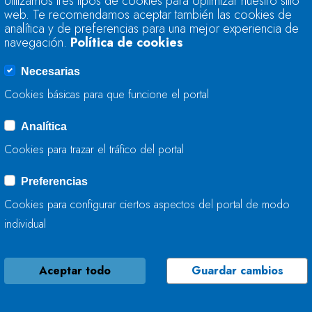
Utilizamos tres tipos de cookies para optimizar nuestro sitio
63,1% DE SU CAPA
web. Te recomendamos aceptar también las cookies de
analítica y de preferencias para una mejor experiencia de
navegación.
Política de cookies
19 DE ENERO, 2016
Necesarias
Cookies básicas para que funcione el portal
Analítica
LA RESERVA HIDRÁ
Cookies para trazar el tráfico del portal
59,9% DE SU CAPA
Preferencias
12 DE ENERO, 2016
Cookies para configurar ciertos aspectos del portal de modo
individual
Aceptar todo
Guardar cambios
LA RESERVA HIDRÁ
56% DE SU CAPACI