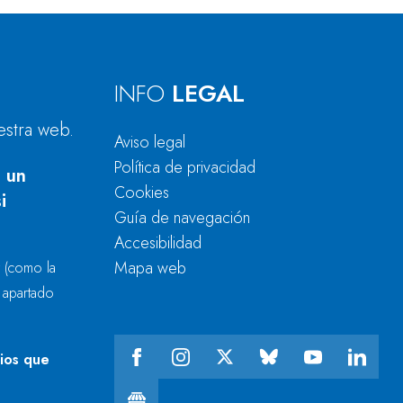
INFO
LEGAL
estra web.
Aviso legal
Política de privacidad
 un
Cookies
i
Guía de navegación
Accesibilidad
Mapa web
r
(como la
l apartado
cios que