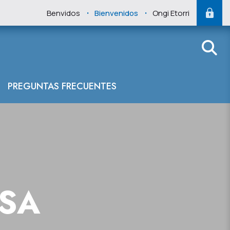
.
.
Benvidos
Bienvenidos
Ongi Etorri
PREGUNTAS FRECUENTES
NSA