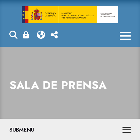
Sala de prensa
SALA DE PRENSA
SUBMENU