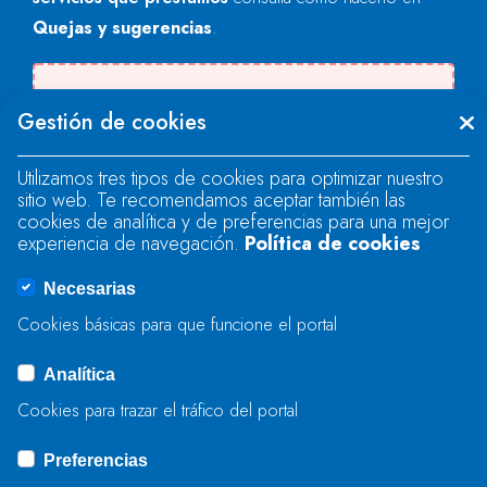
Quejas y sugerencias
.
Se produjo un error al cargar el campo
Gestión de cookies
"text".
Utilizamos tres tipos de cookies para optimizar nuestro
sitio web. Te recomendamos aceptar también las
Se produjo un error al cargar el campo
cookies de analítica y de preferencias para una mejor
"text".
experiencia de navegación.
Política de cookies
Necesarias
Se produjo un error al cargar el campo
Cookies básicas para que funcione el portal
"captcha".
Analítica
Cookies para trazar el tráfico del portal
ENVIAR
Preferencias