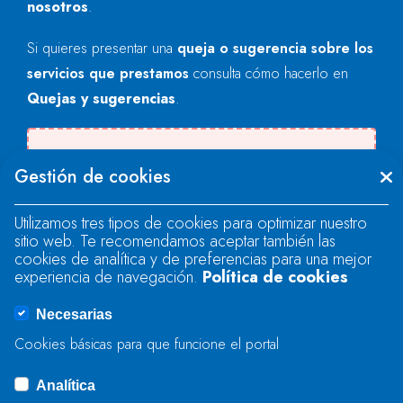
nosotros
.
Si quieres presentar una
queja o sugerencia sobre los
servicios que prestamos
consulta cómo hacerlo en
Quejas y sugerencias
.
Se produjo un error al cargar el campo
Gestión de cookies
"text".
Utilizamos tres tipos de cookies para optimizar nuestro
sitio web. Te recomendamos aceptar también las
Se produjo un error al cargar el campo
cookies de analítica y de preferencias para una mejor
"text".
experiencia de navegación.
Política de cookies
Necesarias
Se produjo un error al cargar el campo
Cookies básicas para que funcione el portal
"captcha".
Analítica