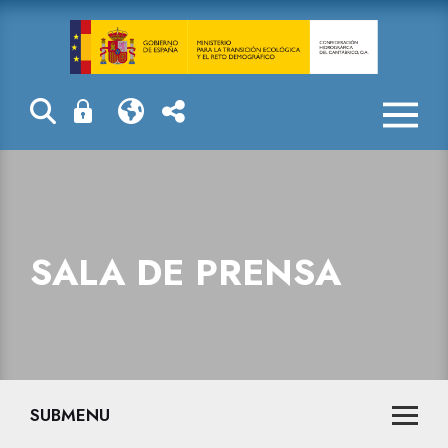
Sala de prensa
SALA DE PRENSA
SUBMENU