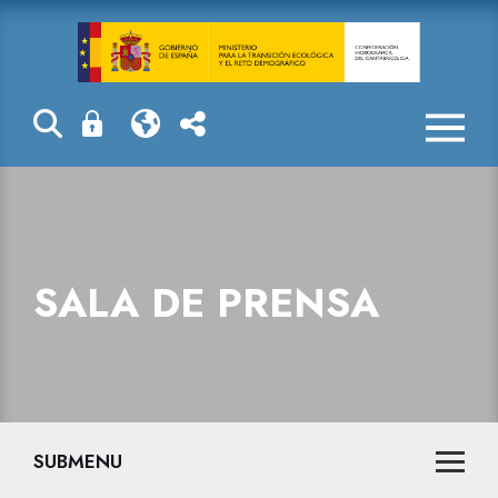
Sala de prensa
SALA DE PRENSA
SUBMENU