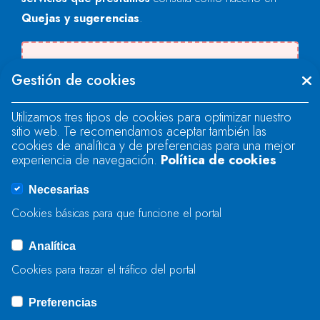
Quejas y sugerencias
.
Se produjo un error al cargar el campo
Gestión de cookies
"text".
Utilizamos tres tipos de cookies para optimizar nuestro
sitio web. Te recomendamos aceptar también las
Se produjo un error al cargar el campo
cookies de analítica y de preferencias para una mejor
"text".
experiencia de navegación.
Política de cookies
Necesarias
Se produjo un error al cargar el campo
Cookies básicas para que funcione el portal
"captcha".
Analítica
Cookies para trazar el tráfico del portal
ENVIAR
Preferencias