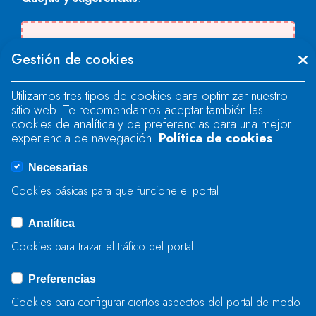
Se produjo un error al cargar el campo
Gestión de cookies
"text".
Utilizamos tres tipos de cookies para optimizar nuestro
sitio web. Te recomendamos aceptar también las
Se produjo un error al cargar el campo
cookies de analítica y de preferencias para una mejor
"text".
experiencia de navegación.
Política de cookies
Necesarias
Se produjo un error al cargar el campo
Cookies básicas para que funcione el portal
"captcha".
Analítica
Cookies para trazar el tráfico del portal
ENVIAR
Preferencias
Cookies para configurar ciertos aspectos del portal de modo