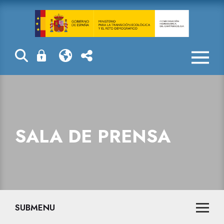
Sala de prensa
SALA DE PRENSA
SUBMENU