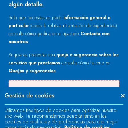
algún detalle.
Si lo que necesitas es pedir
información general o
particular
(como la relativa a tramitación de expedientes)
consulta cómo pedirla en el apartado
Contacta con
nosotros
.
Si quieres presentar una
queja o sugerencia sobre los
servicios que prestamos
consulta cómo hacerlo en
Quejas y sugerencias
.
Se produjo un error al cargar el campo
Gestión de cookies
"text".
Utilizamos tres tipos de cookies para optimizar nuestro
sitio web. Te recomendamos aceptar también las
Se produjo un error al cargar el campo
cookies de analítica y de preferencias para una mejor
"text".
experiencia de navegación.
Política de cookies