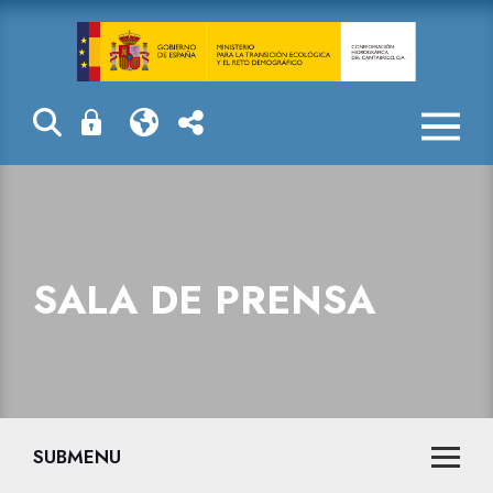
Sala de prensa
SALA DE PRENSA
SUBMENU