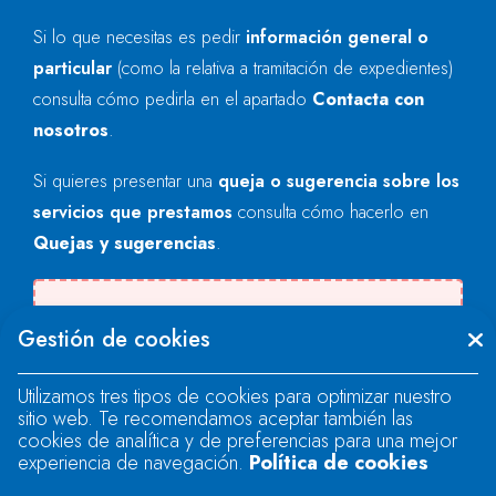
Si lo que necesitas es pedir
información general o
particular
(como la relativa a tramitación de expedientes)
consulta cómo pedirla en el apartado
Contacta con
nosotros
.
Si quieres presentar una
queja o sugerencia sobre los
servicios que prestamos
consulta cómo hacerlo en
Quejas y sugerencias
.
There was an error when loading the
Gestión de cookies
"text" field.
Utilizamos tres tipos de cookies para optimizar nuestro
sitio web. Te recomendamos aceptar también las
There was an error when loading the
cookies de analítica y de preferencias para una mejor
"text" field.
experiencia de navegación.
Política de cookies