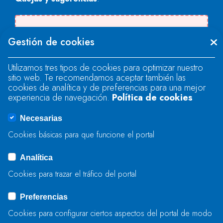
There was an error when loading the
Gestión de cookies
"text" field.
Utilizamos tres tipos de cookies para optimizar nuestro
sitio web. Te recomendamos aceptar también las
There was an error when loading the
cookies de analítica y de preferencias para una mejor
"text" field.
experiencia de navegación.
Política de cookies
Necesarias
There was an error when loading the
Cookies básicas para que funcione el portal
"captcha" field.
Analítica
Cookies para trazar el tráfico del portal
ENVIAR
Preferencias
Cookies para configurar ciertos aspectos del portal de modo