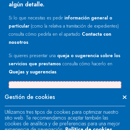
algún detalle.
Si lo que necesitas es pedir
información general o
particular
(como la relativa a tramitación de expedientes)
consulta cómo pedirla en el apartado
Contacta con
nosotros
.
Si quieres presentar una
queja o sugerencia sobre los
servicios que prestamos
consulta cómo hacerlo en
Quejas y sugerencias
.
There was an error when loading the
Gestión de cookies
"text" field.
Utilizamos tres tipos de cookies para optimizar nuestro
sitio web. Te recomendamos aceptar también las
There was an error when loading the
cookies de analítica y de preferencias para una mejor
"text" field.
experiencia de navegación.
Política de cookies