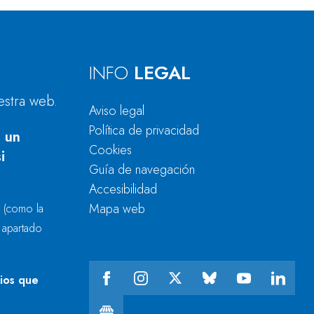
INFO
LEGAL
estra web.
Aviso legal
Política de privacidad
 un
Cookies
i
Guía de navegación
Accesibilidad
Mapa web
r
(como la
l apartado
cios que