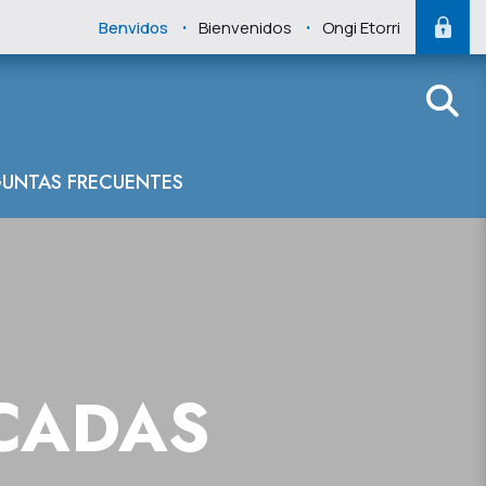
.
.
Benvidos
Bienvenidos
Ongi Etorri
UNTAS FRECUENTES
CADAS