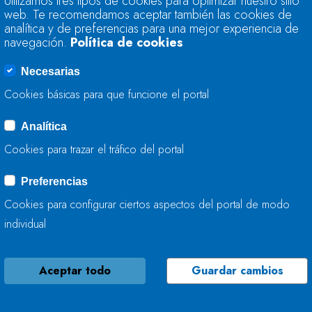
Utilizamos tres tipos de cookies para optimizar nuestro sitio
TRABAJA EN LA C
web. Te recomendamos aceptar también las cookies de
MIERES (ASTURIAS)
analítica y de preferencias para una mejor experiencia de
navegación.
Política de cookies
12 DE JUNIO, 2025
Necesarias
Cookies básicas para que funcione el portal
Analítica
LA CONFEDERACIÓ
Cookies para trazar el tráfico del portal
TRABAJA EN LA M
LLANTONES EN GI
Preferencias
Cookies para configurar ciertos aspectos del portal de modo
06 DE JUNIO, 2025
individual
Aceptar todo
Guardar cambios
LA CONFEDERACIÓ
ACTÚA EN EL ARRO