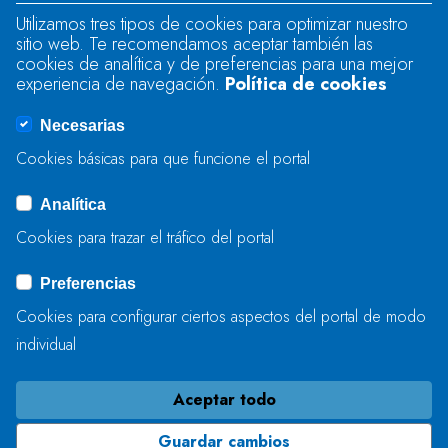
Utilizamos tres tipos de cookies para optimizar nuestro
sitio web. Te recomendamos aceptar también las
There was an error when loading the
cookies de analítica y de preferencias para una mejor
"text" field.
experiencia de navegación.
Política de cookies
Necesarias
There was an error when loading the
Cookies básicas para que funcione el portal
"captcha" field.
Analítica
Cookies para trazar el tráfico del portal
ENVIAR
Preferencias
Cookies para configurar ciertos aspectos del portal de modo
individual
Aceptar todo
Guardar cambios