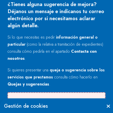
¿Tienes alguna sugerencia de mejora?
Déjanos un mensaje e indícanos tu correo
electrónico por si necesitamos aclarar
algún detalle.
Si lo que necesitas es pedir
información general o
particular
(como la relativa a tramitación de expedientes)
consulta cómo pedirla en el apartado
Contacta con
nosotros
.
Si quieres presentar una
queja o sugerencia sobre los
servicios que prestamos
consulta cómo hacerlo en
Quejas y sugerencias
.
There was an error when loading the
Gestión de cookies
"text" field.