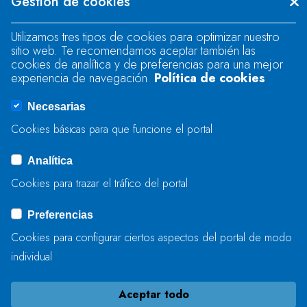
Gestión de cookies
"text" field.
Utilizamos tres tipos de cookies para optimizar nuestro
sitio web. Te recomendamos aceptar también las
There was an error when loading the
cookies de analítica y de preferencias para una mejor
"text" field.
experiencia de navegación.
Política de cookies
Necesarias
There was an error when loading the
Cookies básicas para que funcione el portal
"captcha" field.
Analítica
Cookies para trazar el tráfico del portal
ENVIAR
Preferencias
Cookies para configurar ciertos aspectos del portal de modo
individual
Aceptar todo