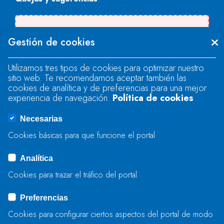
There was an error when loading the
Gestión de cookies
"text" field.
Utilizamos tres tipos de cookies para optimizar nuestro
sitio web. Te recomendamos aceptar también las
There was an error when loading the
cookies de analítica y de preferencias para una mejor
"text" field.
experiencia de navegación.
Política de cookies
Necesarias
There was an error when loading the
Cookies básicas para que funcione el portal
"captcha" field.
Analítica
Cookies para trazar el tráfico del portal
ENVIAR
Preferencias
Cookies para configurar ciertos aspectos del portal de modo