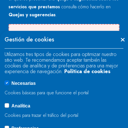
servicios que prestamos
consulta cómo hacerlo en
Quejas y sugerencias
.
There was an error when loading the
Gestión de cookies
"text" field.
Utilizamos tres tipos de cookies para optimizar nuestro
sitio web. Te recomendamos aceptar también las
There was an error when loading the
cookies de analítica y de preferencias para una mejor
"text" field.
experiencia de navegación.
Política de cookies
Necesarias
There was an error when loading the
Cookies básicas para que funcione el portal
"captcha" field.
Analítica
Cookies para trazar el tráfico del portal
ENVIAR