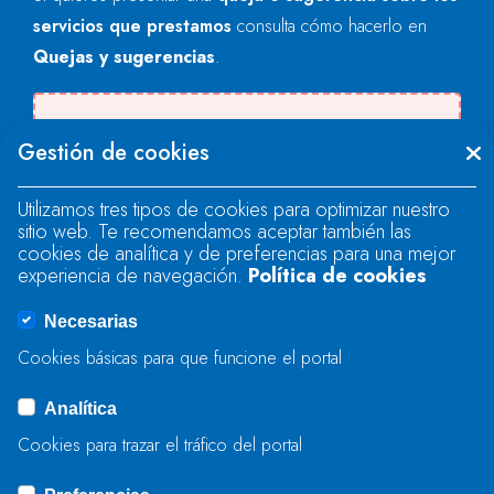
servicios que prestamos
consulta cómo hacerlo en
Quejas y sugerencias
.
There was an error when loading the
Gestión de cookies
"text" field.
Utilizamos tres tipos de cookies para optimizar nuestro
sitio web. Te recomendamos aceptar también las
There was an error when loading the
cookies de analítica y de preferencias para una mejor
"text" field.
experiencia de navegación.
Política de cookies
Necesarias
There was an error when loading the
Cookies básicas para que funcione el portal
"captcha" field.
Analítica
Cookies para trazar el tráfico del portal
BIDALI