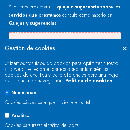
Si quieres presentar una
queja o sugerencia sobre los
servicios que prestamos
consulta cómo hacerlo en
Quejas y sugerencias
.
There was an error when loading the
Gestión de cookies
"text" field.
Utilizamos tres tipos de cookies para optimizar nuestro
sitio web. Te recomendamos aceptar también las
There was an error when loading the
cookies de analítica y de preferencias para una mejor
"text" field.
experiencia de navegación.
Política de cookies
Necesarias
There was an error when loading the
Cookies básicas para que funcione el portal
"captcha" field.
Analítica
Cookies para trazar el tráfico del portal
BIDALI