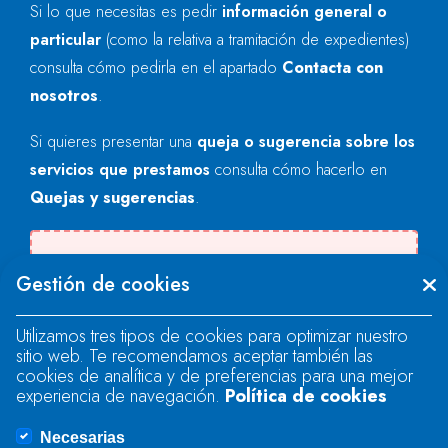
Si lo que necesitas es pedir
información general o
particular
(como la relativa a tramitación de expedientes)
consulta cómo pedirla en el apartado
Contacta con
nosotros
.
Si quieres presentar una
queja o sugerencia sobre los
servicios que prestamos
consulta cómo hacerlo en
Quejas y sugerencias
.
There was an error when loading the
Gestión de cookies
"text" field.
Utilizamos tres tipos de cookies para optimizar nuestro
sitio web. Te recomendamos aceptar también las
There was an error when loading the
cookies de analítica y de preferencias para una mejor
"text" field.
experiencia de navegación.
Política de cookies
Necesarias