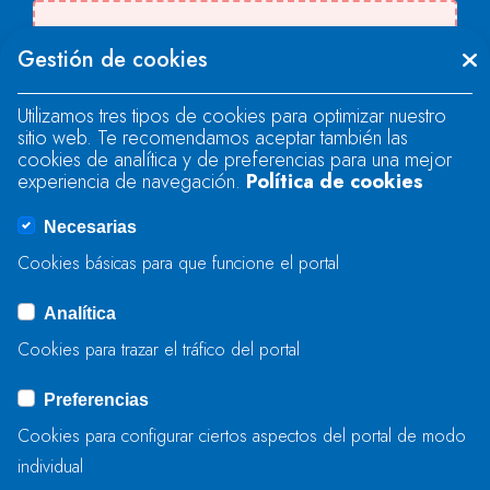
There was an error when loading the
Gestión de cookies
"text" field.
Utilizamos tres tipos de cookies para optimizar nuestro
sitio web. Te recomendamos aceptar también las
There was an error when loading the
cookies de analítica y de preferencias para una mejor
"text" field.
experiencia de navegación.
Política de cookies
Necesarias
There was an error when loading the
Cookies básicas para que funcione el portal
"captcha" field.
Analítica
Cookies para trazar el tráfico del portal
BIDALI
Preferencias
Cookies para configurar ciertos aspectos del portal de modo
individual