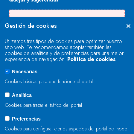
There was an error when loading the
Gestión de cookies
"text" field.
Utilizamos tres tipos de cookies para optimizar nuestro
sitio web. Te recomendamos aceptar también las
There was an error when loading the
cookies de analítica y de preferencias para una mejor
"text" field.
experiencia de navegación.
Política de cookies
Necesarias
There was an error when loading the
Cookies básicas para que funcione el portal
"captcha" field.
Analítica
Cookies para trazar el tráfico del portal
BIDALI
Preferencias
Cookies para configurar ciertos aspectos del portal de modo