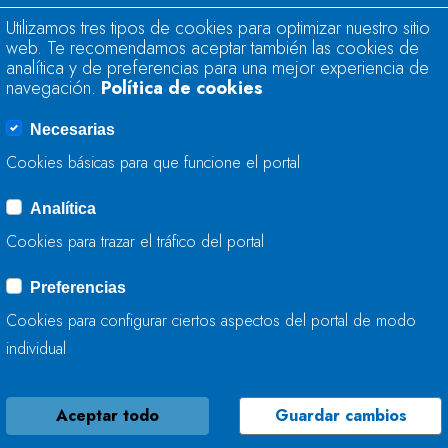
Utilizamos tres tipos de cookies para optimizar nuestro sitio
LA CONFEDERACIÓ
web. Te recomendamos aceptar también las cookies de
AMPLÍA EL SISTE
analítica y de preferencias para una mejor experiencia de
HIDROMETEOROLÓ
navegación.
Política de cookies
EN EL RÍO SÁMAN
Necesarias
Cookies básicas para que funcione el portal
23 DE ABRIL, 2025
Analítica
Cookies para trazar el tráfico del portal
LA CONFEDERACIÓ
TRABAJA EN LA C
Preferencias
PEÑAFLOR EN GRAD
Cookies para configurar ciertos aspectos del portal de modo
individual
22 DE ABRIL, 2025
Aceptar todo
Guardar cambios