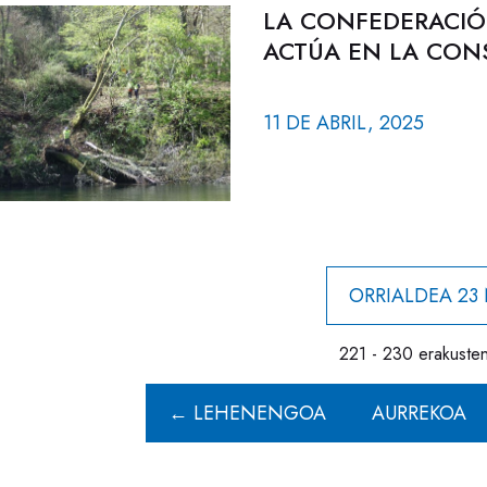
LA CONFEDERACIÓ
ACTÚA EN LA CONS
11 DE ABRIL, 2025
ORRIALDEA 23
221 - 230 erakusten 
← LEHENENGOA
AURREKOA