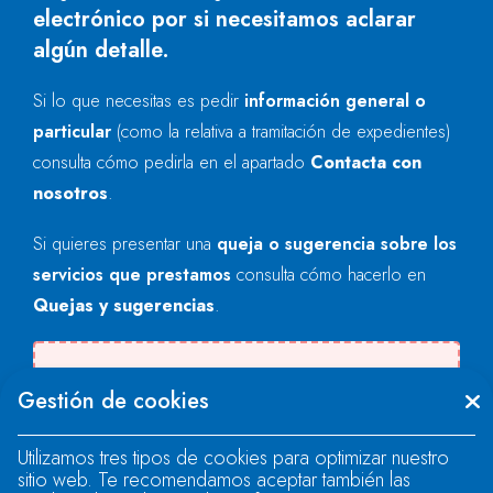
electrónico por si necesitamos aclarar
algún detalle.
Si lo que necesitas es pedir
información general o
particular
(como la relativa a tramitación de expedientes)
consulta cómo pedirla en el apartado
Contacta con
nosotros
.
Si quieres presentar una
queja o sugerencia sobre los
servicios que prestamos
consulta cómo hacerlo en
Quejas y sugerencias
.
There was an error when loading the
Gestión de cookies
"text" field.
Utilizamos tres tipos de cookies para optimizar nuestro
sitio web. Te recomendamos aceptar también las
There was an error when loading the