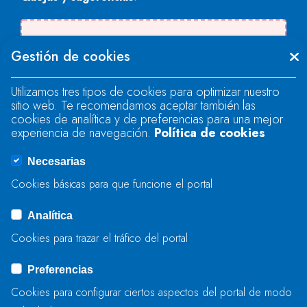
There was an error when loading the
Gestión de cookies
"text" field.
Utilizamos tres tipos de cookies para optimizar nuestro
sitio web. Te recomendamos aceptar también las
There was an error when loading the
cookies de analítica y de preferencias para una mejor
"text" field.
experiencia de navegación.
Política de cookies
Necesarias
There was an error when loading the
Cookies básicas para que funcione el portal
"captcha" field.
Analítica
Cookies para trazar el tráfico del portal
BIDALI
Preferencias
Cookies para configurar ciertos aspectos del portal de modo