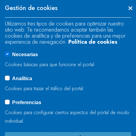
There was an error when loading the
Gestión de cookies
"text" field.
Utilizamos tres tipos de cookies para optimizar nuestro
sitio web. Te recomendamos aceptar también las
There was an error when loading the
cookies de analítica y de preferencias para una mejor
"text" field.
experiencia de navegación.
Política de cookies
Necesarias
There was an error when loading the
Cookies básicas para que funcione el portal
"captcha" field.
Analítica
Cookies para trazar el tráfico del portal
BIDALI
Preferencias
Cookies para configurar ciertos aspectos del portal de modo
individual