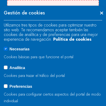
There was an error when loading the
Gestión de cookies
"text" field.
Utilizamos tres tipos de cookies para optimizar nuestro
sitio web. Te recomendamos aceptar también las
There was an error when loading the
cookies de analítica y de preferencias para una mejor
"text" field.
experiencia de navegación.
Política de cookies
Necesarias
There was an error when loading the
Cookies básicas para que funcione el portal
"captcha" field.
Analítica
Cookies para trazar el tráfico del portal
BIDALI
Preferencias
Cookies para configurar ciertos aspectos del portal de modo
individual