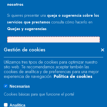
nosotros
.
Si quieres presentar una
queja o sugerencia sobre los
servicios que prestamos
consulta cómo hacerlo en
Quejas y sugerencias
.
Se produjo un error al cargar el campo
Gestión de cookies
"text".
Utilizamos tres tipos de cookies para optimizar nuestro
sitio web. Te recomendamos aceptar también las
Se produjo un error al cargar el campo
cookies de analítica y de preferencias para una mejor
"text".
experiencia de navegación.
Política de cookies
Necesarias
Se produjo un error al cargar el campo
Cookies básicas para que funcione el portal
"captcha".
Analítica