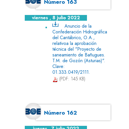
Número 163
viernes , 8 julio 2022
Anuncio de la
Confederación Hidrográfica
del Cantábrico, O.A.,
relativoa la aprobación
técnica del "Proyecto de
saneamiento de Bañugues.
T.M. de Gozón (Asturias)".
Clave:
01.333.0419/2111.
(PDF: 145 KB)
Número 162
jueves , 7 julio 2022