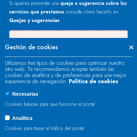
Si quieres presentar una
queja o sugerencia sobre los
servicios que prestamos
consulta cómo hacerlo en
Quejas y sugerencias
.
Se produjo un error al cargar el campo
Gestión de cookies
"text".
Utilizamos tres tipos de cookies para optimizar nuestro
sitio web. Te recomendamos aceptar también las
Se produjo un error al cargar el campo
cookies de analítica y de preferencias para una mejor
"text".
experiencia de navegación.
Política de cookies
Necesarias
Se produjo un error al cargar el campo
Cookies básicas para que funcione el portal
"captcha".
Analítica
Cookies para trazar el tráfico del portal
ENVIAR