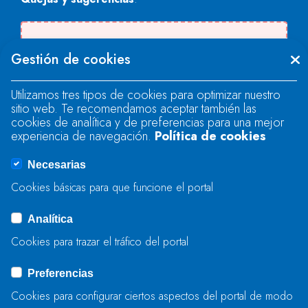
Se produjo un error al cargar el campo
Gestión de cookies
"text".
Utilizamos tres tipos de cookies para optimizar nuestro
sitio web. Te recomendamos aceptar también las
Se produjo un error al cargar el campo
cookies de analítica y de preferencias para una mejor
"text".
experiencia de navegación.
Política de cookies
Necesarias
Se produjo un error al cargar el campo
Cookies básicas para que funcione el portal
"captcha".
Analítica
Cookies para trazar el tráfico del portal
ENVIAR
Preferencias
Cookies para configurar ciertos aspectos del portal de modo