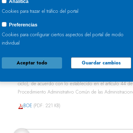
Analítica
de consulta pública de la revisión y actualización de la ev
Cookies para trazar el tráfico del portal
inundación de la parte española de la Demarcación Hidrog
ciclo), de acuerdo con lo establecido en el artículo 44 d
Preferencias
Procedimiento Administrativo Común de las Administracion
Cookies para configurar ciertos aspectos del portal de modo
individual
BOE
(PDF: 222 KB)
Anuncio de notificación de 10 de septiembre de 2018 e
Aceptar todo
Guardar cambios
apertura de periodo de consulta pública de la revisión y ac
del riesgo de inundación de la Demarcación Hidrográfica
ciclo), de acuerdo con lo establecido en el artículo 44 d
Procedimiento Administrativo Común de las Administracion
BOE
(PDF: 221 KB)