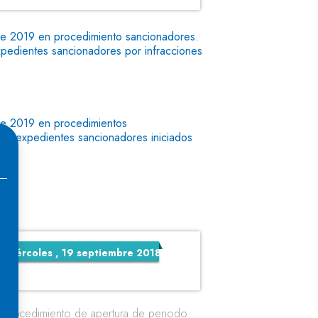
 de 2019 en procedimiento sancionadores.
xpedientes sancionadores por infracciones
 de 2019 en procedimientos
 de expedientes sancionadores iniciados
227 - Miércoles, 19 de
miércoles , 19 septiembre 2018
 procedimiento de apertura de periodo