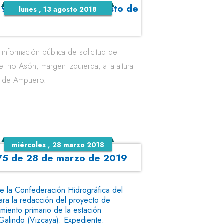
 194 - Sábado, 11 de agosto de
lunes , 13 agosto 2018
nformación pública de solicitud de
l rio Asón, margen izquierda, a la altura
al de Ampuero.
miércoles , 28 marzo 2018
o 75 de 28 de marzo de 2019
de la Confederación Hidrográfica del
para la redacción del proyecto de
miento primario de la estación
alindo (Vizcaya). Expediente: