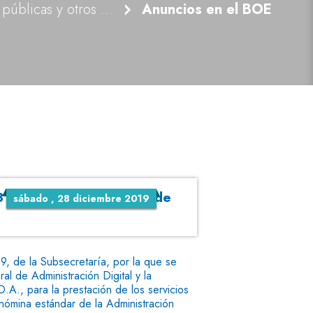
Informaciones públicas y otros anuncios
Anuncios en el BOE
 312 de 28 de diciembre de
sábado , 28 diciembre 2019
, de la Subsecretaría, por la que se
al de Administración Digital y la
.A., para la prestación de los servicios
e nómina estándar de la Administración