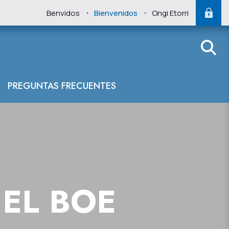
.
.
Benvidos
Bienvenidos
Ongi Etorri
PREGUNTAS FRECUENTES
EL BOE