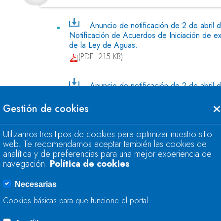
Anuncio de notificación de 2 de abril
Notificación de Acuerdos de Iniciación de e
de la Ley de Aguas.
(PDF: 215 KB)
Anuncio de notificación de 2 de abril
sancionadores. Notificación de resoluciones
por infracción de la Ley de Aguas.
Gestión de cookies
(PDF: 216 KB)
Utilizamos tres tipos de cookies para optimizar nuestro sitio
web. Te recomendamos aceptar también las cookies de
analítica y de preferencias para una mejor experiencia de
navegación.
Política de cookies
Boletín Oficial del Estado - Número 
Necesarias
septiembre de 2018
Cookies básicas para que funcione el portal
Anuncio de notificación de 10 de septiembre de 2018 en