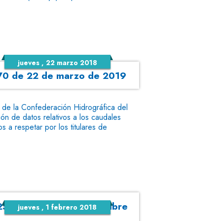
jueves , 22 marzo 2018
o 70 de 22 de marzo de 2019
de la Confederación Hidrográfica del
ón de datos relativos a los caudales
 a respetar por los titulares de
 254 - Sábado, 21 de octubre
jueves , 1 febrero 2018