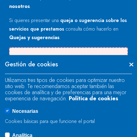
nosotros
.
Si quieres presentar una
queja o sugerencia sobre los
servicios que prestamos
consulta cómo hacerlo en
Quejas y sugerencias
.
Se produjo un error al cargar el campo
Gestión de cookies
"text".
Utilizamos tres tipos de cookies para optimizar nuestro
sitio web. Te recomendamos aceptar también las
Se produjo un error al cargar el campo
cookies de analítica y de preferencias para una mejor
"text".
experiencia de navegación.
Política de cookies
Necesarias
Se produjo un error al cargar el campo
Cookies básicas para que funcione el portal
"captcha".
Analítica