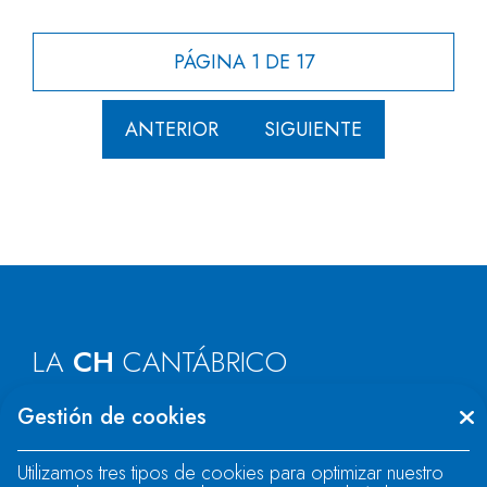
PÁGINA 1 DE 17
ANTERIOR
SIGUIENTE
LA
CH
CANTÁBRICO
Gestión de cookies
Oficinas centrales:
Oviedo (Asturias)
Oficinas de Asturias:
Oviedo, La Fresneda,
Utilizamos tres tipos de cookies para optimizar nuestro
Vegadeo