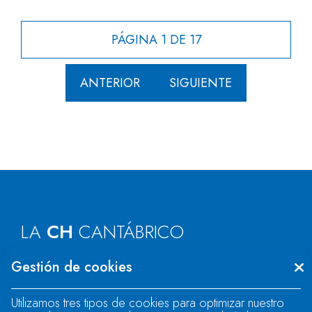
PÁGINA 1 DE 17
ANTERIOR
SIGUIENTE
LA
CH
CANTÁBRICO
Gestión de cookies
Oficinas centrales:
Oviedo (Asturias)
Oficinas de Asturias:
Oviedo, La Fresneda,
Utilizamos tres tipos de cookies para optimizar nuestro
Vegadeo